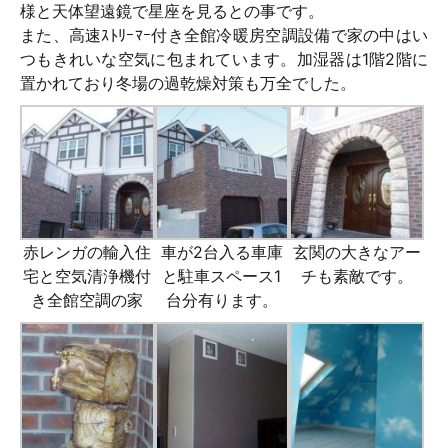
様と天体望遠鏡で星座を見るとの事です。
また、高速ｽﾄﾘｰﾏｰ付き全館冷暖房空調設備で家の中はい
つもきれいな空気に包まれています。加湿器は1階2階に
置かれており冬場の過乾燥対策も万全でした。
赤レンガの輸入住
車が2台入る車庫
玄関の大きなアー
宅と空気清浄機付
と駐車スペース1
チも素敵です。
き全館空調の家
台分有ります。