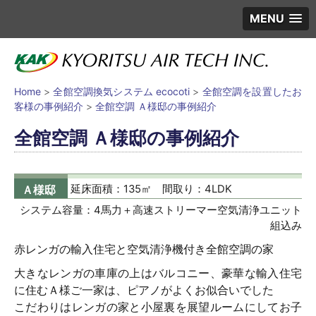
MENU
Home
>
全館空調換気システム ecocoti
>
全館空調を設置したお
客様の事例紹介
>
全館空調 Ａ様邸の事例紹介
全館空調 Ａ様邸の事例紹介
Ａ様邸
延床面積：135㎡
間取り：4LDK
システム容量：4馬力＋高速ストリーマー空気清浄ユニット
組込み
赤レンガの輸入住宅と空気清浄機付き全館空調の家
大きなレンガの車庫の上はバルコニー、豪華な輸入住宅
に住むＡ様ご一家は、ピアノがよくお似合いでした
こだわりはレンガの家と小屋裏を展望ルームにしてお子