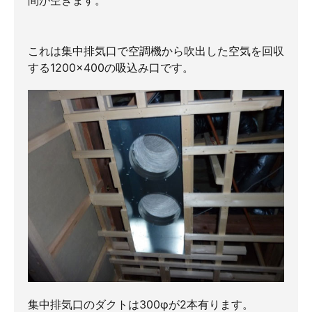
間が空きます。
これは集中排気口で空調機から吹出した空気を回収
する1200×400の吸込み口です。
集中排気口のダクトは300φが2本有ります。